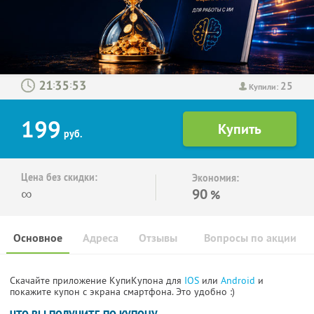
25
:
:
Купили:
199
руб.
Цена без скидки:
Экономия:
∞
90
%
Основное
Адреса
Отзывы
Вопросы по акции
Скачайте приложение КупиКупона для
IOS
или
Android
и
покажите купон с экрана смартфона. Это удобно :)