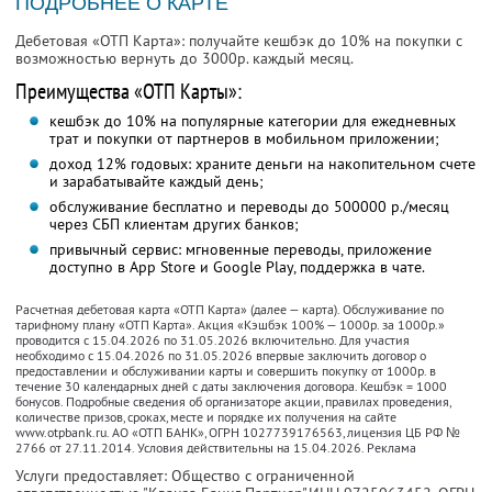
ПОДРОБНЕЕ О КАРТЕ
Дебетовая «ОТП Карта»: получайте кешбэк до 10% на покупки с
возможностью вернуть до 3000р. каждый месяц.
Преимущества «ОТП Карты»:
кешбэк до 10% на популярные категории для ежедневных
трат и покупки от партнеров в мобильном приложении;
доход 12% годовых: храните деньги на накопительном счете
и зарабатывайте каждый день;
обслуживание бесплатно и переводы до 500000 р./месяц
через СБП клиентам других банков;
привычный сервис: мгновенные переводы, приложение
доступно в App Store и Google Play, поддержка в чате.
Расчетная дебетовая карта «ОТП Карта» (далее — карта). Обслуживание по
тарифному плану «ОТП Карта». Акция «Кэшбэк 100% — 1000р. за 1000р.»
проводится с 15.04.2026 по 31.05.2026 включительно. Для участия
необходимо с 15.04.2026 по 31.05.2026 впервые заключить договор о
предоставлении и обслуживании карты и совершить покупку от 1000р. в
течение 30 календарных дней с даты заключения договора. Кешбэк = 1000
бонусов. Подробные сведения об организаторе акции, правилах проведения,
количестве призов, сроках, месте и порядке их получения на сайте
www.otpbank.ru. АО «ОТП БАНК», ОГРН 1027739176563, лицензия ЦБ РФ №
2766 от 27.11.2014. Условия действительны на 15.04.2026. Реклама
Услуги предоставляет: Общество с ограниченной