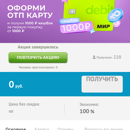
Акция завершилась
220
ПОВТОРИТЬ АКЦИЮ
Получили:
Человек проголосовало: 0
ПОЛУЧИТЬ
0
руб.
Цена без скидки:
Экономия:
∞
100
%
Основное
Адреса
Отзывы
Вопросы по акции