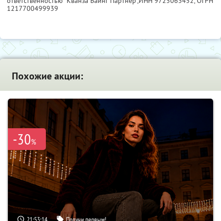
ответственностью "Кванза Баинг Партнер",
ИНН 9725063452
, ОГРН
1217700499939
Похожие акции:
-30
%
21:53:13
Получи первым!