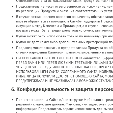
Ответственность за использование таких Продуктов лежит н
Представитель не несет ответственности за исполнение, н
по реализации Продукта и оказания соответствующих услуг
В случае возникновения вопросов по качеству обслуживани
вправе обратиться за помощью в Службу поддержки Предст
ситуацию между Клиентом и Продавцом, а в случае невозмо
возврату может быть предъявлена только сумма, заплаченная
Купон может быть использован только по номиналу (при его 
Купон не дает каких-либо дополнительных преференций по з
Продавец может отказать в предоставлении Продукта по объ
случаях нарушения Клиентом правил, установленных в заве
НИ ПРИ КАКИХ ОБСТОЯТЕЛЬСТВАХ ООО «Агентство цифро
ПЕРЕД ВАМИ ИЛИ ПЕРЕД ЛЮБЫМИ ТРЕТЬИМИ ЛИЦАМИ ЗА
УПУЩЕННУЮ ВЫГОДУ ИЛИ ПОТЕРЯННЫЕ ДАННЫЕ, ВРЕД ЧЕС
ИСПОЛЬЗОВАНИЕМ САЙТА, СОДЕРЖИМОГО САЙТА, МОБИЛ
ИНЫЕ ЛИЦА ПОЛУЧИЛИ ДОСТУП С ПОМОЩЬЮ САЙТА, МОБ
ПРЕДУПРЕЖДАЛА И НЕ УКАЗЫВАЛА НА ВОЗМОЖНОСТЬ ТАКО
6. Конфиденциальность и защита персо
При регистрации на Сайте и/или загрузке Мобильного при
решений» следующие данные: Фамилия, имя, адрес электрон
информацию Представитель вправе использовать для выпол