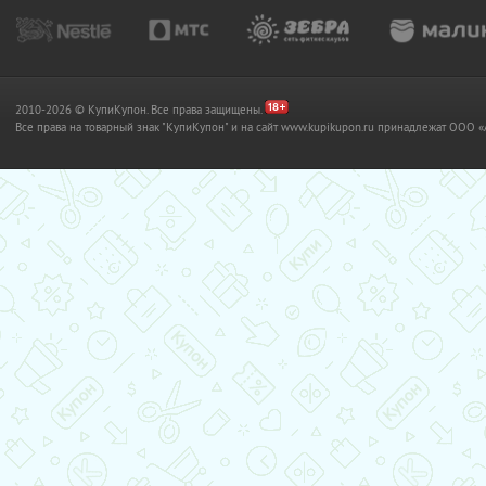
2010-2026 © КупиКупон. Все права защищены.
Все права на товарный знак "КупиКупон" и на сайт www.kupikupon.ru принадлежат OO