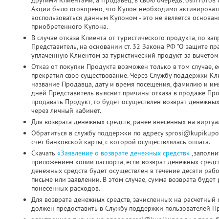
другими Клиентами, а Продавец, в свою очередь, был готов о
Акции было оговорено, что Купон необходимо активировать д
воспользоваться данным Купоном - это не является основа
приобретенного Купона.
В случае отказа Клиента от туристического продукта, по з
Представитель, на основании ст. 32 Закона РФ "О защите пр
уплаченную Клиентом за туристический продукт за вычетом
Отказ от покупки Продукта возможен только в том случае, 
прекратил свое существование. Через Службу поддержки Кл
название Продавца, дату и время посещения, фамилию и имя
дней Представитель выяснит причины отказа в продаже Про
продавать Продукт, то будет осуществлен возврат денежных
через личный кабинет.
Для возврата денежных средств, ранее внесенных на виртуа
Обратиться в службу поддержки по адресу sprosi@kupikupo
счет банковской карты, с которой осуществлялась оплата.
Скачать
«Заявление о возврате денежных средств»
,заполни
приложением копии паспорта, если возврат денежных средс
денежных средств будет осуществлен в течение десяти раб
письме или заявлении. В этом случае, сумма возврата будет
понесенных расходов.
Для возврата денежных средств, зачисленных на расчетный 
должен предоставить в Службу поддержки пользователей Пр