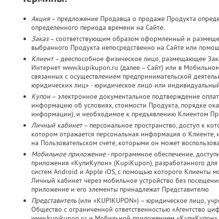
Акция
– предложение Продавца о продаже Продукта определ
определенного периода времени на Сайте.
Заказ
– соответствующим образом оформленный и размещен
выбранного Продукта непосредственно на Сайте или помо
Клиент
– дееспособное физическое лицо, размещающее Зака
Интернет www.kupikupon.ru (далее – Сайт) или в Мобильно
связанных с осуществлением предпринимательской деятельно
юридических лиц» - юридическое лицо или индивидуальный
Купон
– электронное документальное подтверждение оплат
информацию об условиях, стоимости Продукта, порядке оказ
информации), и необходимое к предъявлению Клиентом Пр
Личный кабинет
– персональное пространство, доступ к ко
котором отражается персональная информация о Клиенте, и
на Пользовательском счете, которыми он может воспользов
Мобильное приложение
- программное обеспечение, досту
приложения «КупиКупон» (KupiKupon), разработанного дл
систем Android и Apple iOS, с помощью которого Клиенты м
Личный кабинет через мобильное устройство без посещения
приложение и его элементы принадлежат Представителю
Представитель
(или «KUPIKUPON») – юридическое лицо, учр
Общество с ограниченной ответственностью «Агентство ц
www.kupikupon.ru и Мобильной приложением «КупиКупон»