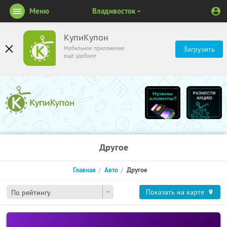
Меню
Владивосток
КупиКупон
Мобильное приложение
Загрузить
ещё удобнее
Другое
Главная
Авто
Другое
Показать на карте
По рейтингу