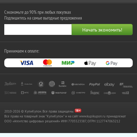
Сэкономьте до 90% при любых покупках
Подпишитесь на самые выгодные предложения
Принимаем к оплате:
2010-2026 © КупиКупон. Все права защищены.
Все права на товарный знак "КупиКупон" и на сайт www.kupikupon.ru принадлежат
OOO «Агентство цифровых решений» ИНН 7705523387, ОГРН 1127747063212