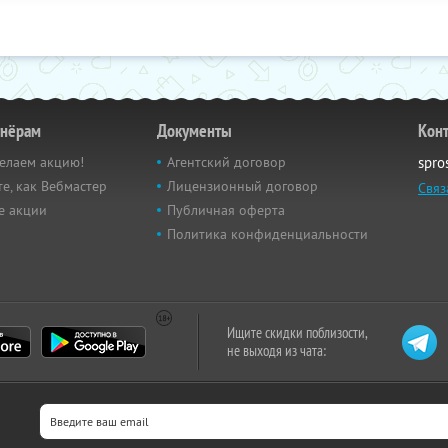
тнёрам
Документы
Кон
елаем акцию!
Агентский договор
spro
е, как Вебмастер
Лицензионный договор
Связ
е акции
Публичная оферта
Политика конфиденциальности
Ищите скидки поблизости,
не выходя из чата: