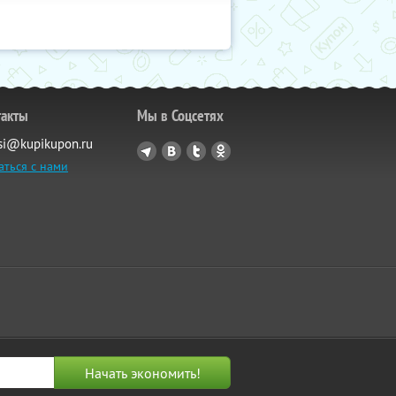
такты
Мы в Соцсетях
si@kupikupon.ru
аться с нами