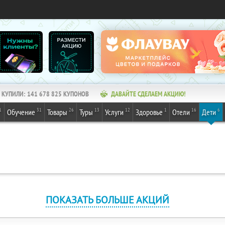
КУПИЛИ:
141 678 825
КУПОНОВ
ДАВАЙТЕ СДЕЛАЕМ АКЦИЮ!
1
31
26
13
12
1
16
6
Обучение
Товары
Туры
Услуги
Здоровье
Отели
Дети
ПОКАЗАТЬ БОЛЬШЕ АКЦИЙ