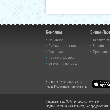
Компания
Бизнес-Пар
Основное
Давайте сд
Публикации о нас
Заработайт
Вакансии
Прошедши
Правила сервиса
Ответы на вопросы
Все наши купоны доступны
через Мобильное Приложение:
Сэкономьте до 90% при любых покупках
Подпишитесь на самые выгодные предложения