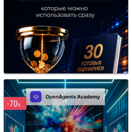
-70
%