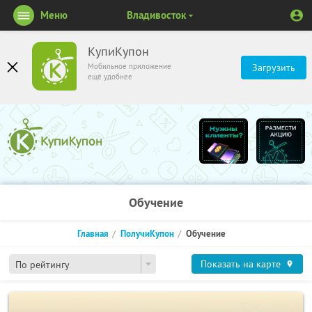
Меню
Владивосток
КупиКупон
Мобильное приложение
Загрузить
ещё удобнее
Обучение
Главная
ПолучиКупон
Обучение
Показать на карте
По рейтингу