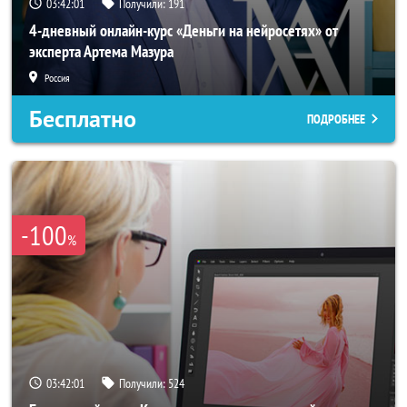
03:41:58
Получили:
191
4-дневный онлайн-курс «Деньги на нейросетях» от
эксперта Артема Мазура
Россия
Бесплатно
ПОДРОБНЕЕ
-100
%
03:41:58
Получили:
524