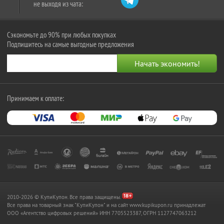
не выходя из чата:
Сэкономьте до 90% при любых покупках
Подпишитесь на самые выгодные предложения
Принимаем к оплате:
2010-2026 © КупиКупон. Все права защищены.
Все права на товарный знак "КупиКупон" и на сайт www.kupikupon.ru принадлежат
OOO «Агентство цифровых решений» ИНН 7705523387, ОГРН 1127747063212