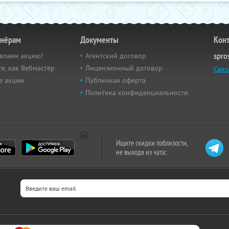
тнёрам
Документы
Кон
елаем акцию!
Агентский договор
spro
е, как Вебмастер
Лицензионный договор
Связ
е акции
Публичная оферта
Политика конфиденциальности
Ищите скидки поблизости,
не выходя из чата: