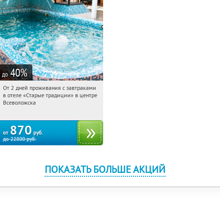
40
%
до
От 2 дней проживания с завтраками
06:53:13
Купили:
123
в отеле «Старые традиции» в центре
Ленинградская обл., г. Всеволожск, ул.
Всеволожска
Взлетная, д. 10
870
от
руб.
до
22800
руб.
ПОКАЗАТЬ БОЛЬШЕ АКЦИЙ