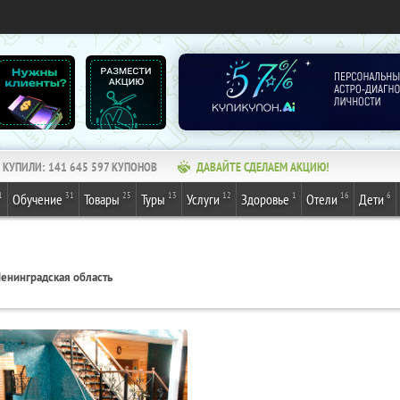
КУПИЛИ:
141 645 597
КУПОНОВ
ДАВАЙТЕ СДЕЛАЕМ АКЦИЮ!
1
31
25
13
12
1
16
6
Обучение
Товары
Туры
Услуги
Здоровье
Отели
Дети
енинградская область