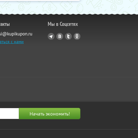
такты
Мы в Соцсетях
si@kupikupon.ru
аться с нами