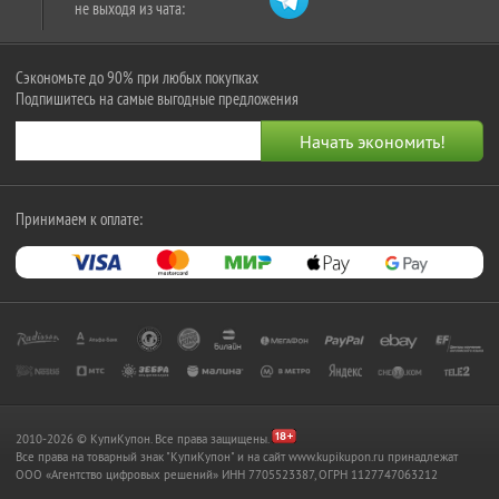
не выходя из чата:
Сэкономьте до 90% при любых покупках
Подпишитесь на самые выгодные предложения
Принимаем к оплате:
2010-2026 © КупиКупон. Все права защищены.
Все права на товарный знак "КупиКупон" и на сайт www.kupikupon.ru принадлежат
OOO «Агентство цифровых решений» ИНН 7705523387, ОГРН 1127747063212