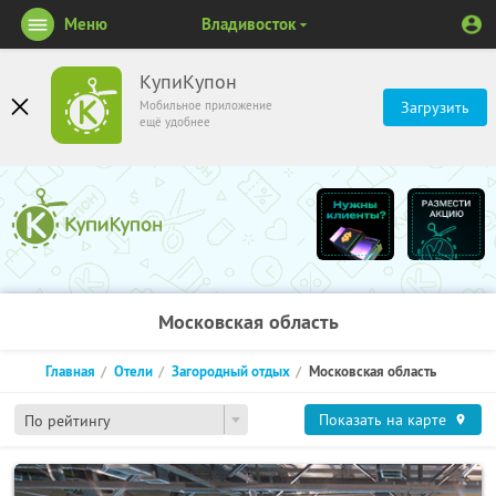
Меню
Владивосток
КупиКупон
Мобильное приложение
Загрузить
ещё удобнее
Московская область
Главная
Отели
Загородный отдых
Московская область
Показать на карте
По рейтингу