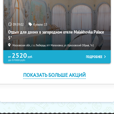
09:59:01
Купили:
13
Отдых для двоих в загородном отеле Malakhovka Palace
5*
Московская обл., г. о. Люберцы, пгт Малаховка, ул. Красковский Обрыв, 7к1
2520
ПОДРОБНЕЕ
от
руб.
до
57000
руб.
ПОКАЗАТЬ БОЛЬШЕ АКЦИЙ