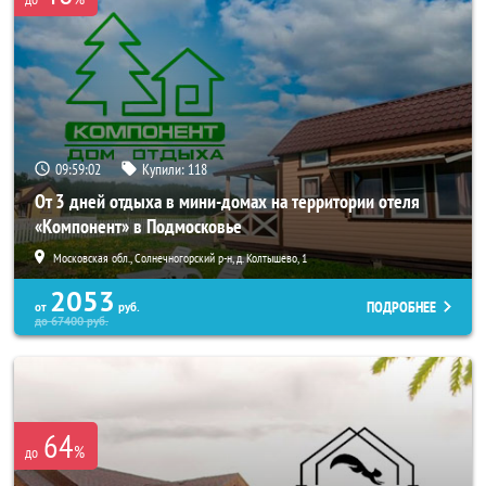
09:59:01
Купили:
118
От 3 дней отдыха в мини-домах на территории отеля
«Компонент» в Подмосковье
Московская обл., Солнечногорский р-н, д. Колтышево, 1
2053
ПОДРОБНЕЕ
от
руб.
до
67400
руб.
64
%
до