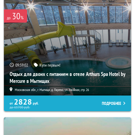
30
%
до
09:59:01
Купи первым!
Отдых для двоих с питанием в отеле Arthurs Spa Hotel by
Mercure в Мытищах
Московская обл., г. Мытищи, д. Ларево, ул. Хвойная, стр. 26
2828
ПОДРОБНЕЕ
от
руб.
до
65700
руб.