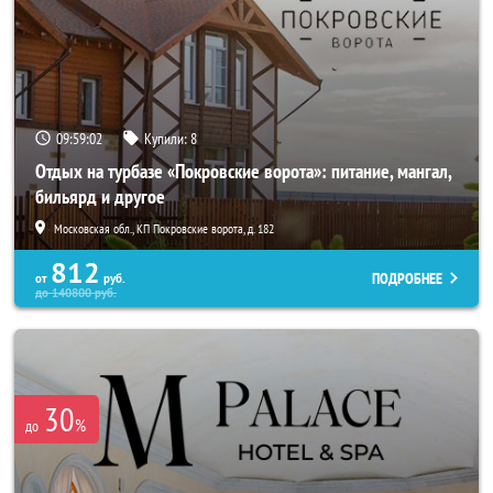
09:59:01
Купили:
8
Отдых на турбазе «Покровские ворота»: питание, мангал,
бильярд и другое
Московская обл., КП Покровские ворота, д. 182
812
ПОДРОБНЕЕ
от
руб.
до
140800
руб.
30
%
до