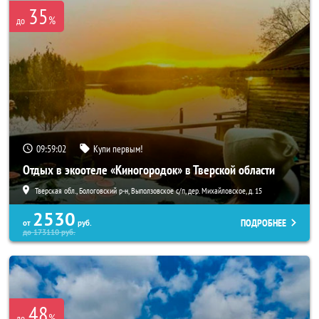
35
%
до
09:59:01
Купи первым!
Отдых в экоотеле «Киногородок» в Тверской области
Тверская обл., Бологовский р-н, Выползовское с/п, дер. Михайловское, д. 15
2530
ПОДРОБНЕЕ
от
руб.
до
173110
руб.
48
%
до