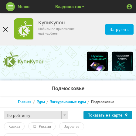
Меню
Владивосток
КупиКупон
Мобильное приложение
Загрузить
ещё удобнее
Подмосковье
Главная
Туры
Экскурсионные туры
Подмосковье
Показать на карте
По рейтингу
Кавказ
Юг России
Зауралье