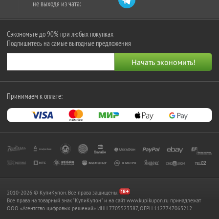
не выходя из чата:
Сэкономьте до 90% при любых покупках
Подпишитесь на самые выгодные предложения
Принимаем к оплате:
2010-2026 © КупиКупон. Все права защищены.
Все права на товарный знак "КупиКупон" и на сайт www.kupikupon.ru принадлежат
OOO «Агентство цифровых решений» ИНН 7705523387, ОГРН 1127747063212