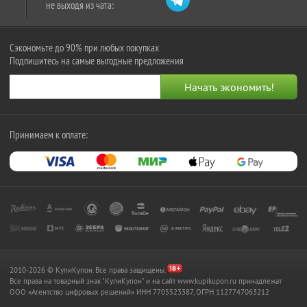
не выходя из чата:
Сэкономьте до 90% при любых покупках
Подпишитесь на самые выгодные предложения
Принимаем к оплате:
2010-2026 © КупиКупон. Все права защищены.
Все права на товарный знак "КупиКупон" и на сайт www.kupikupon.ru принадлежат
OOO «Агентство цифровых решений» ИНН 7705523387, ОГРН 1127747063212