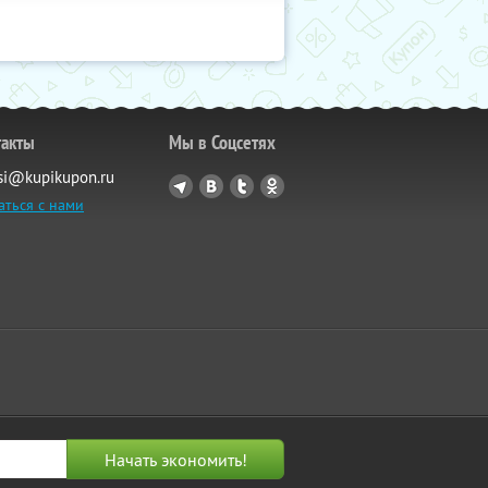
такты
Мы в Соцсетях
si@kupikupon.ru
аться с нами