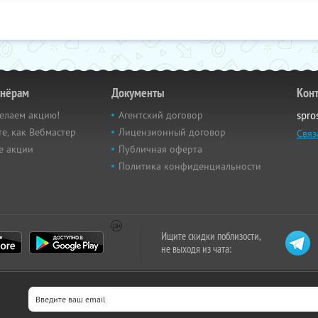
тнёрам
Документы
Кон
елаем акцию!
Агентский договор
spro
е, как Вебмастер
Лицензионный договор
Связ
е акции
Публичная оферта
Политика конфиденциальности
Ищите скидки поблизости,
не выходя из чата: