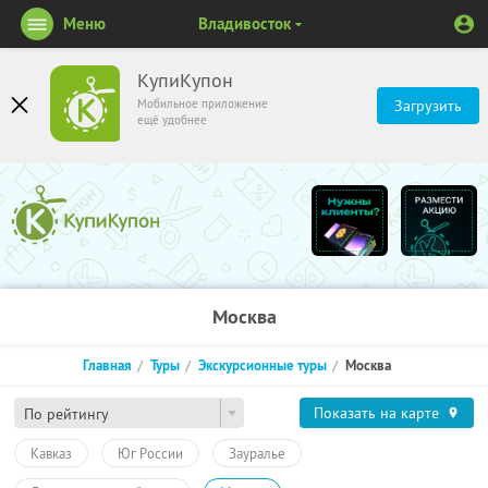
Меню
Владивосток
КупиКупон
Мобильное приложение
Загрузить
ещё удобнее
Москва
Главная
Туры
Экскурсионные туры
Москва
Показать на карте
По рейтингу
Кавказ
Юг России
Зауралье