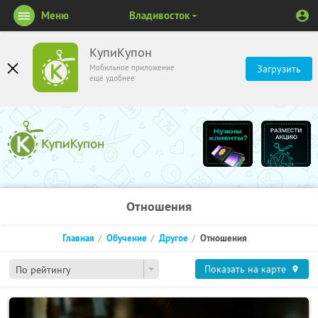
Меню
Владивосток
КупиКупон
Мобильное приложение
Загрузить
ещё удобнее
Отношения
Главная
Обучение
Другое
Отношения
Показать на карте
По рейтингу