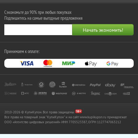
Сэкономьте до 90% при любых покупках
Подпишитесь на самые выгодные предложения
Принимаем к оплате:
2010-2026 © КупиКупон. Все права защищены.
Все права на товарный знак "КупиКупон" и на сайт www.kupikupon.ru принадлежат
OOO «Агентство цифровых решений» ИНН 7705523387, ОГРН 1127747063212