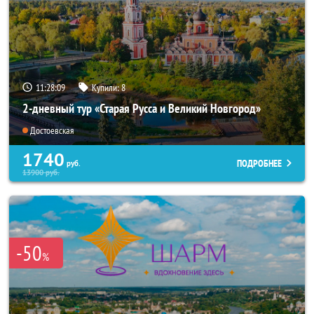
11:28:07
Купили:
8
2-дневный тур «Старая Русса и Великий Новгород»
Достоевская
1740
ПОДРОБНЕЕ
руб.
13900
руб.
-50
%