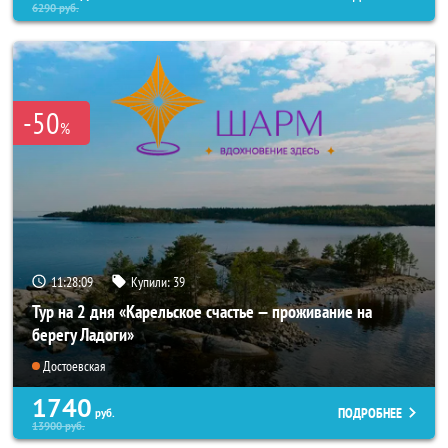
6290
руб.
-50
%
11:28:07
Купили:
39
Тур на 2 дня «Карельское счастье — проживание на
берегу Ладоги»
Достоевская
1740
ПОДРОБНЕЕ
руб.
13900
руб.