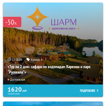
-50
%
11:28:07
Купили:
6
«Тур на 2 дня: сафари по водопадам Карелии и парк
“Рускеала"»
Достоевская
1620
ПОДРОБНЕЕ
руб.
12900
руб.