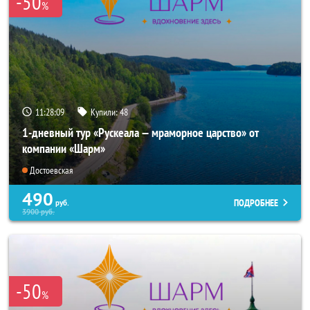
-50
%
11:28:07
Купили:
48
1-дневный тур «Рускеала — мраморное царство» от
компании «Шарм»
Достоевская
490
ПОДРОБНЕЕ
руб.
3900
руб.
-50
%