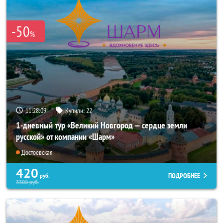
-50
%
11:28:07
Купили:
22
1-дневный тур «Великий Новгород — сердце земли
русской» от компании «Шарм»
Достоевская
420
ПОДРОБНЕЕ
руб.
3300
руб.