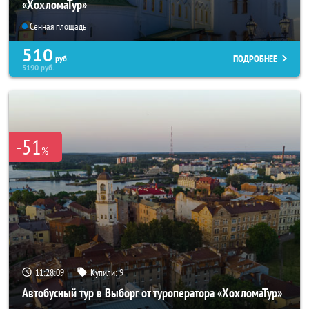
«ХохломаТур»
Сенная площадь
510
ПОДРОБНЕЕ
руб.
5190
руб.
-51
%
11:28:07
Купили:
9
Автобусный тур в Выборг от туроператора «ХохломаТур»