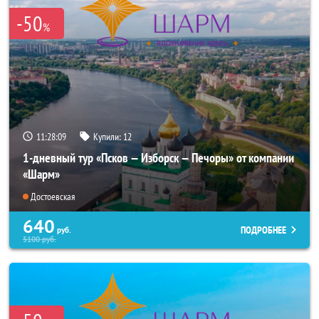
-50
%
11:28:07
Купили:
12
1-дневный тур «Псков — Изборск — Печоры» от компании
«Шарм»
Достоевская
640
ПОДРОБНЕЕ
руб.
5100
руб.