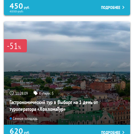
450
ПОДРОБНЕЕ
руб.
4550
руб.
-51
%
11:28:07
Купили:
5
Гастрономический тур в Выборг на 1 день от
туроператора «ХохломаТур»
Сенная площадь
620
ПОДРОБНЕЕ
руб.