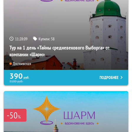
11:28:07
Купили:
58
Тур на 1 день «Тайны средневекового Выборга» от
компании «Шарм»
Достоевская
390
ПОДРОБНЕЕ
руб.
3100
руб.
-50
%