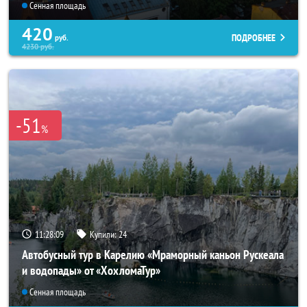
Сенная площадь
420
ПОДРОБНЕЕ
руб.
4230
руб.
-51
%
11:28:07
Купили:
24
Автобусный тур в Карелию «Мраморный каньон Рускеала
и водопады» от «ХохломаТур»
Сенная площадь