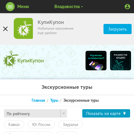
Меню
Владивосток
КупиКупон
Мобильное приложение
Загрузить
ещё удобнее
Экскурсионные туры
Главная
Туры
Экскурсионные туры
Показать на карте
По рейтингу
Кавказ
Юг России
Зауралье