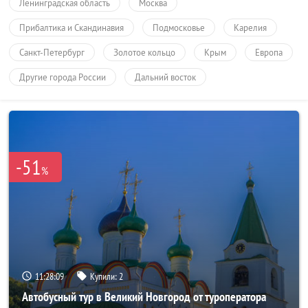
Ленинградская область
Москва
Прибалтика и Скандинавия
Подмосковье
Карелия
Санкт-Петербург
Золотое кольцо
Крым
Европа
Другие города России
Дальний восток
-51
%
11:28:07
Купили:
2
Автобусный тур в Великий Новгород от туроператора