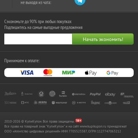
не выходя из чата:
Сэкономьте до 90% при любых покупках
Подпишитесь на самые выгодные предложения
Принимаем к оплате:
2010-2026 © КупиКупон. Все права защищены.
Все права на товарный знак "КупиКупон" и на сайт www.kupikupon.ru принадлежат
OOO «Агентство цифровых решений» ИНН 7705523387, ОГРН 1127747063212