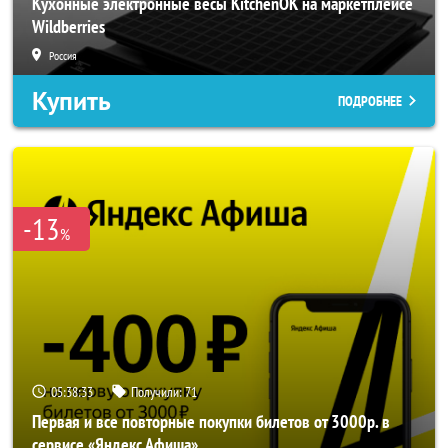
Кухонные электронные весы KitchenOK на маркетплейсе
Wildberries
Россия
Купить
ПОДРОБНЕЕ
-13
%
05:38:31
Получили:
71
Первая и все повторные покупки билетов от 3000р. в
сервисе «Яндекс Афиша»