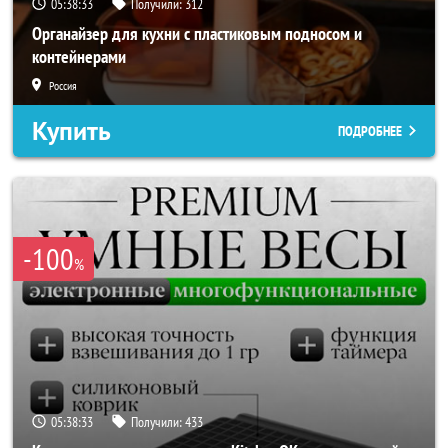
05:38:31
Получили:
312
Органайзер для кухни с пластиковым подносом и
контейнерами
Россия
Купить
ПОДРОБНЕЕ
-100
%
05:38:31
Получили:
433