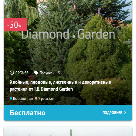
-50
%
05:38:31
Получили:
15
Хвойные, плодовые, лиственные и декоративные
растения от ТД Diamond Garden
Выставочная
Угрешская
Бесплатно
ПОДРОБНЕЕ