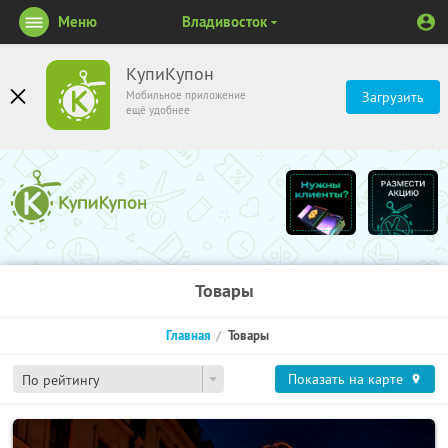
Меню
Владивосток
КупиКупон
Мобильное приложение
Загрузить
ещё удобнее
Товары
Главная
Товары
Показать на карте
По рейтингу