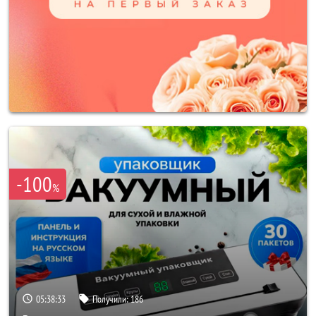
-100
%
05:38:31
Получили:
186