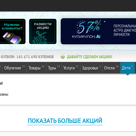
КУПИЛИ:
141 671 690
КУПОНОВ
ДАВАЙТЕ СДЕЛАЕМ АКЦИЮ!
1
31
26
13
12
1
16
6
Обучение
Товары
Туры
Услуги
Здоровье
Отели
Дети
ы
ораны
ПОКАЗАТЬ БОЛЬШЕ АКЦИЙ