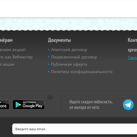
тнёрам
Документы
Кон
елаем акцию!
Агентский договор
spro
е, как Вебмастер
Лицензионный договор
Связ
е акции
Публичная оферта
Политика конфиденциальности
Ищите скидки поблизости,
не выходя из чата: