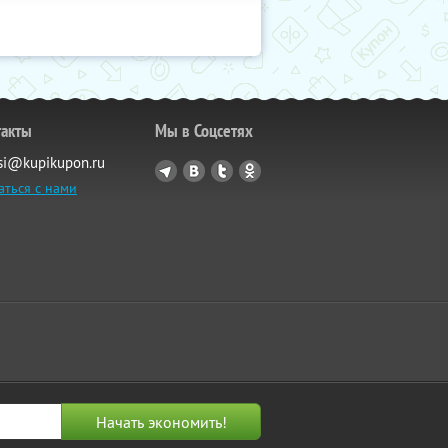
такты
Мы в Соцсетях
si@kupikupon.ru
аться с нами