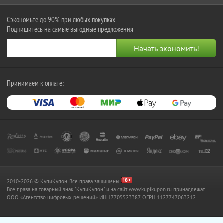
Сэкономьте до 90% при любых покупках
Подпишитесь на самые выгодные предложения
Принимаем к оплате:
2010-2026 © КупиКупон. Все права защищены.
Все права на товарный знак "КупиКупон" и на сайт www.kupikupon.ru принадлежат
OOO «Агентство цифровых решений» ИНН 7705523387, ОГРН 1127747063212