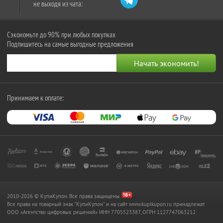
не выходя из чата:
Сэкономьте до 90% при любых покупках
Подпишитесь на самые выгодные предложения
Принимаем к оплате:
2010-2026 © КупиКупон. Все права защищены.
Все права на товарный знак "КупиКупон" и на сайт www.kupikupon.ru принадлежат
OOO «Агентство цифровых решений» ИНН 7705523387, ОГРН 1127747063212