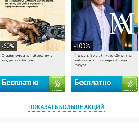
-60
%
-100
%
Онлайн-курсы по нейросетям от
4-дневный онлайн-курс «Деньги на
20:36:37
Получили:
6
20:36:37
Получили:
191
академии «Эдюсон»
нейросетях» от эксперта Артема
Москва
Россия
Мазура
Бесплатно
Бесплатно
ПОКАЗАТЬ БОЛЬШЕ АКЦИЙ