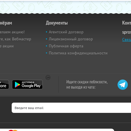
тнёрам
Документы
Кон
елаем акцию!
Агентский договор
spro
е, как Вебмастер
Лицензионный договор
Связ
е акции
Публичная оферта
Политика конфиденциальности
Ищите скидки поблизости,
не выходя из чата: