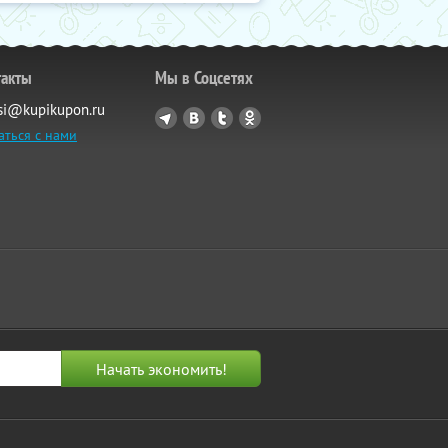
такты
Мы в Соцсетях
si@kupikupon.ru
аться с нами