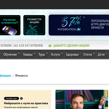
КУПИЛИ:
141 658 047
КУПОНОВ
ДАВАЙТЕ СДЕЛАЕМ АКЦИЮ!
1
31
26
13
12
1
16
6
Обучение
Товары
Туры
Услуги
Здоровье
Отели
Дети
фикации
Финансы