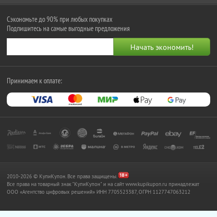
Сэкономьте до 90% при любых покупках
Подпишитесь на самые выгодные предложения
Принимаем к оплате:
2010-2026 © КупиКупон. Все права защищены.
Все права на товарный знак "КупиКупон" и на сайт www.kupikupon.ru принадлежат
OOO «Агентство цифровых решений» ИНН 7705523387, ОГРН 1127747063212