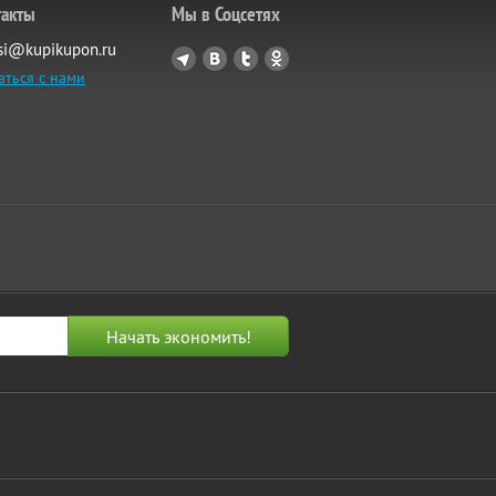
такты
Мы в Соцсетях
si@kupikupon.ru
аться с нами