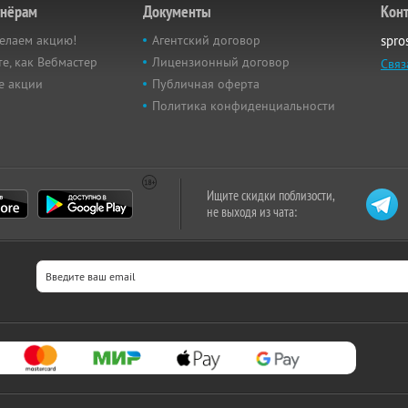
тнёрам
Документы
Кон
елаем акцию!
Агентский договор
spro
е, как Вебмастер
Лицензионный договор
Связ
е акции
Публичная оферта
Политика конфиденциальности
Ищите скидки поблизости,
не выходя из чата: