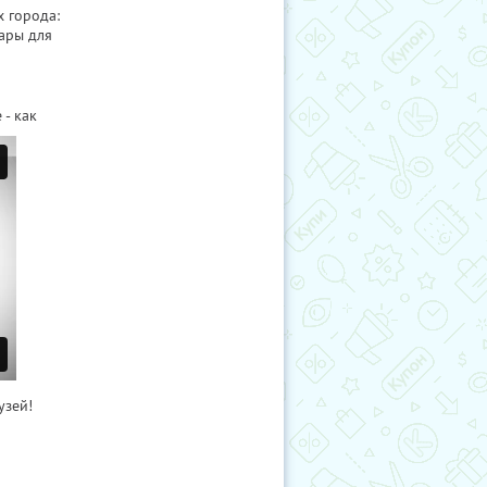
х города:
ары для
- как
узей!