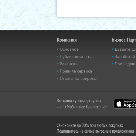
Компания
Бизнес-Пар
Основное
Давайте сд
Публикации о нас
Заработайт
Вакансии
Прошедши
Правила сервиса
Ответы на вопросы
Все наши купоны доступны
через Мобильное Приложение:
Сэкономьте до 90% при любых покупках
Подпишитесь на самые выгодные предложения