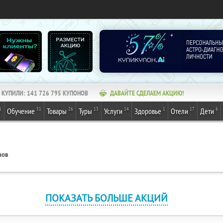
КУПИЛИ:
141 726 797
КУПОНОВ
ДАВАЙТЕ СДЕЛАЕМ АКЦИЮ!
1
31
26
13
14
1
17
6
Обучение
Товары
Туры
Услуги
Здоровье
Отели
Дети
нов
ПОКАЗАТЬ БОЛЬШЕ АКЦИЙ