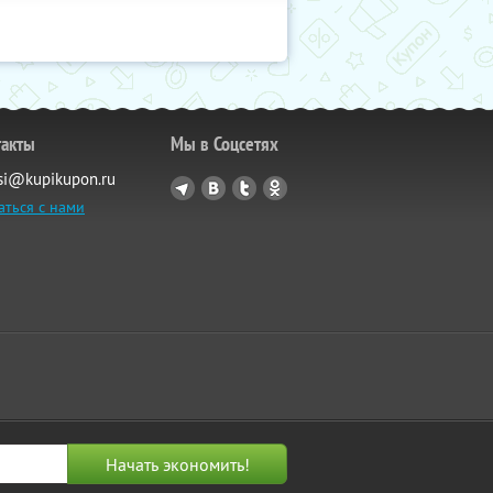
такты
Мы в Соцсетях
si@kupikupon.ru
аться с нами