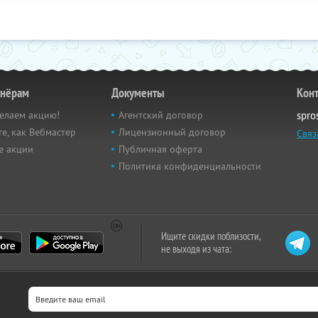
тнёрам
Документы
Кон
елаем акцию!
Агентский договор
spro
е, как Вебмастер
Лицензионный договор
Связ
е акции
Публичная оферта
Политика конфиденциальности
Ищите скидки поблизости,
не выходя из чата: