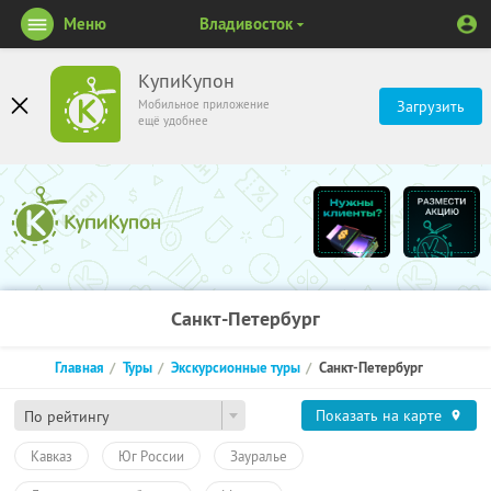
Меню
Владивосток
КупиКупон
Мобильное приложение
Загрузить
ещё удобнее
Санкт-Петербург
Главная
Туры
Экскурсионные туры
Санкт-Петербург
Показать на карте
По рейтингу
Кавказ
Юг России
Зауралье