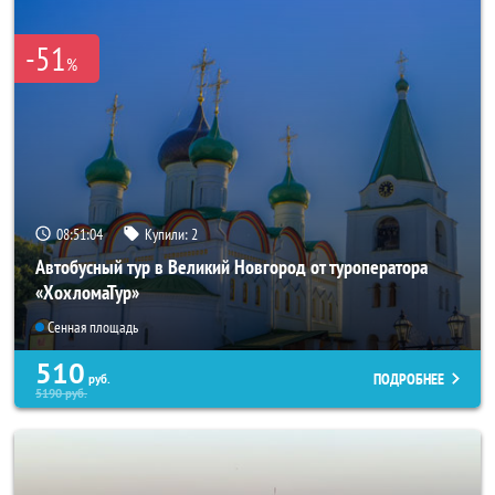
-51
%
08:51:02
Купили:
2
Автобусный тур в Великий Новгород от туроператора
«ХохломаТур»
Сенная площадь
510
ПОДРОБНЕЕ
руб.
5190
руб.