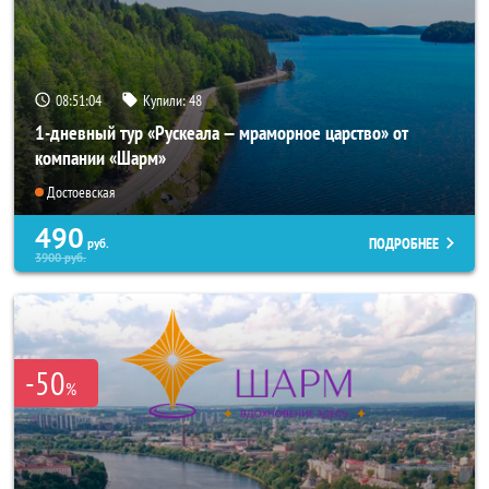
08:51:02
Купили:
48
1-дневный тур «Рускеала — мраморное царство» от
компании «Шарм»
Достоевская
490
ПОДРОБНЕЕ
руб.
3900
руб.
-50
%