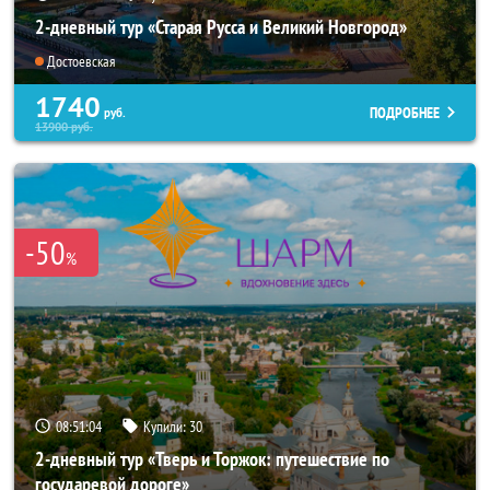
2-дневный тур «Старая Русса и Великий Новгород»
Достоевская
1740
ПОДРОБНЕЕ
руб.
13900
руб.
-50
%
08:51:02
Купили:
30
2-дневный тур «Тверь и Торжок: путешествие по
государевой дороге»