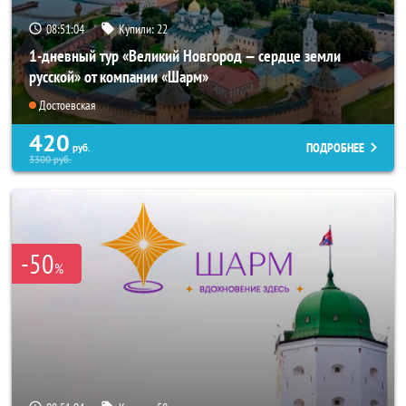
08:51:02
Купили:
22
1-дневный тур «Великий Новгород — сердце земли
русской» от компании «Шарм»
Достоевская
420
ПОДРОБНЕЕ
руб.
3300
руб.
-50
%