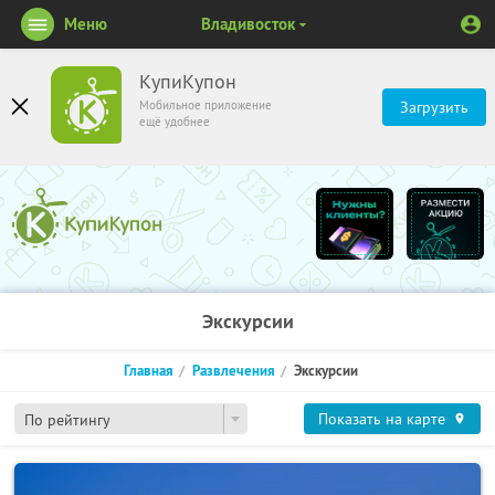
Меню
Владивосток
КупиКупон
Мобильное приложение
Загрузить
ещё удобнее
Экскурсии
Главная
Развлечения
Экскурсии
Показать на карте
По рейтингу