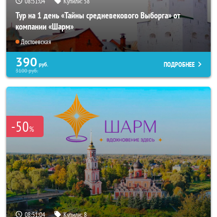
08:51:02
Купили:
58
Тур на 1 день «Тайны средневекового Выборга» от
компании «Шарм»
Достоевская
390
ПОДРОБНЕЕ
руб.
3100
руб.
-50
%
08:51:02
Купили:
8