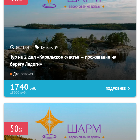
08:51:02
Купили:
39
Тур на 2 дня «Карельское счастье — проживание на
берегу Ладоги»
Достоевская
1740
ПОДРОБНЕЕ
руб.
13900
руб.
-50
%