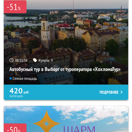
-51
%
08:51:02
Купили:
9
Автобусный тур в Выборг от туроператора «ХохломаТур»
Сенная площадь
420
ПОДРОБНЕЕ
руб.
4230
руб.
-50
%