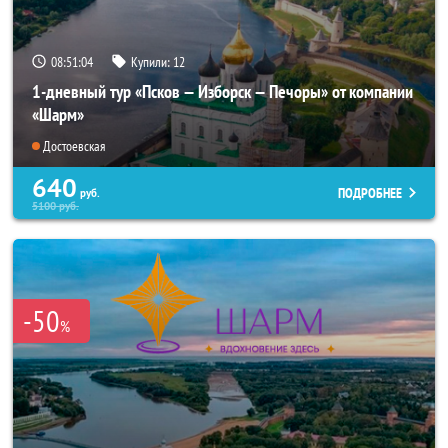
08:51:02
Купили:
12
1-дневный тур «Псков — Изборск — Печоры» от компании
«Шарм»
Достоевская
640
ПОДРОБНЕЕ
руб.
5100
руб.
-50
%