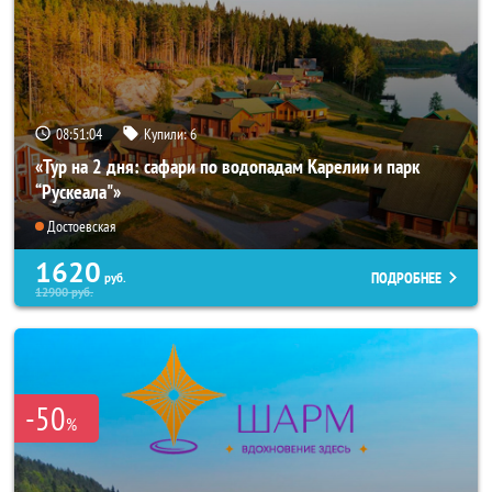
08:51:02
Купили:
6
«Тур на 2 дня: сафари по водопадам Карелии и парк
“Рускеала"»
Достоевская
1620
ПОДРОБНЕЕ
руб.
12900
руб.
-50
%