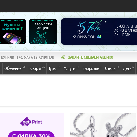
КУПИЛИ:
141 673 612
КУПОНОВ
ДАВАЙТЕ СДЕЛАЕМ АКЦИЮ!
1
31
26
13
12
1
16
6
Обучение
Товары
Туры
Услуги
Здоровье
Отели
Дети