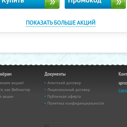
Купить
Промокод
ПОКАЗАТЬ БОЛЬШЕ АКЦИЙ
тнёрам
Документы
Кон
елаем акцию!
Агентский договор
spro
е, как Вебмастер
Лицензионный договор
Связ
е акции
Публичная оферта
Политика конфиденциальности