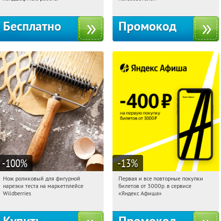
Бесплатно
Промокод
-100
%
-13
%
Нож роликовый для фигурной
Первая и все повторные покупки
07:26:15
Получили:
266
07:26:15
Получили:
71
нарезки теста на маркетплейсе
билетов от 3000р. в сервисе
Россия
Россия
Wildberries
«Яндекс Афиша»