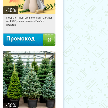
-10
%
Первый и повторные онлайн-заказы
07:26:15
Получили:
1
от 1500р. в магазине «Улыбка
Россия
радуги»
Промокод
-50
%