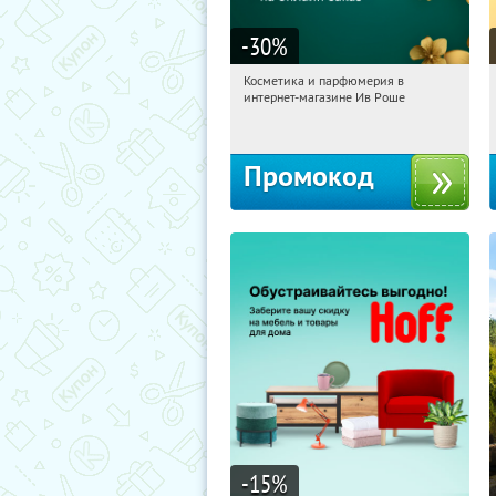
-30
%
Косметика и парфюмерия в
07:26:15
Получили:
2
интернет-магазине Ив Роше
Россия
Промокод
-15
%