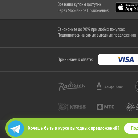
Все наши купоны доступны
через Мобильное Приложение:
Сэкономьте до 90% при любых покупках
Подпишитесь на самые выгодные предложения
Принимаем к оплате:
Под
Хочешь быть в курсе выгодных предложений?
2010-2026 © КупиКупон. Все права защищены.
Все права на товарный знак "КупиКупон" и на сайт