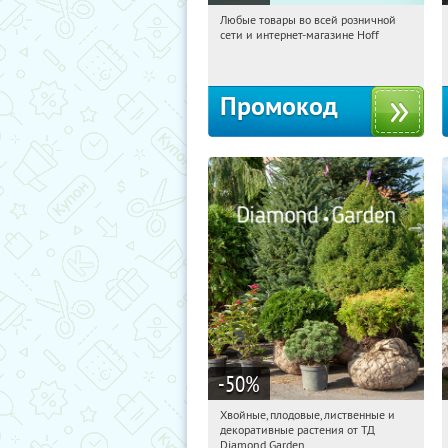
Любые товары во всей розничной
07:26:15
Получили:
83
сети и интернет-магазине Hoff
Москва, 1-й Волоколамский проезд,
10с1
Промокод
-50
%
Хвойные, плодовые, лиственные и
07:26:15
Получили:
15
декоративные растения от ТД
Выставочная
Угрешская
Diamond Garden