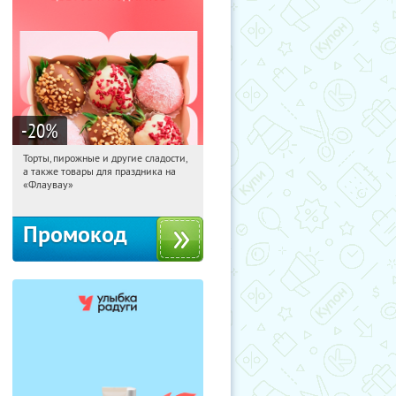
-20
%
Торты, пирожные и другие сладости,
07:26:15
Получили:
6
а также товары для праздника на
Россия
«Флаувау»
Промокод