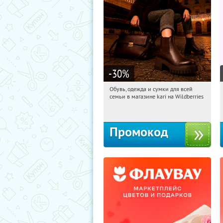
-30
%
Обувь, одежда и сумки для всей
07:26:15
Получили:
31
семьи в магазине kari на Wildberries
Россия
Промокод