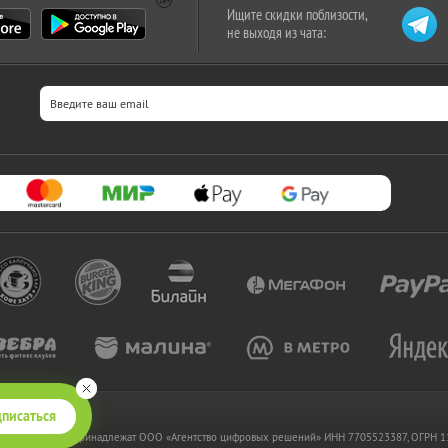
Ищите скидки поблизости,
не выходя из чата:
писаться
 www.kupikupon.ru принадлежат OOO «Агентство цифровых решений» ИНН 7705523387, ОГРН