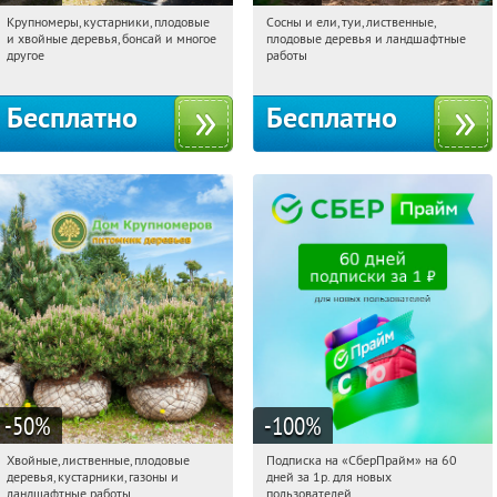
Крупномеры, кустарники, плодовые
Сосны и ели, туи, лиственные,
07:26:15
Получили:
28
07:26:15
Получили:
31
и хвойные деревья, бонсай и многое
плодовые деревья и ландшафтные
Москва, Рябиновая улица, 17
Московская обл., г. Химки,
другое
работы
территориальное управление
Кутузовское
Бесплатно
Бесплатно
-50
%
-100
%
Хвойные, лиственные, плодовые
Подписка на «СберПрайм» на 60
07:26:15
Получили:
15
07:26:15
Получили:
10
деревья, кустарники, газоны и
дней за 1р. для новых
Павелецкая
Угрешская
Россия
ландшафтные работы
пользователей