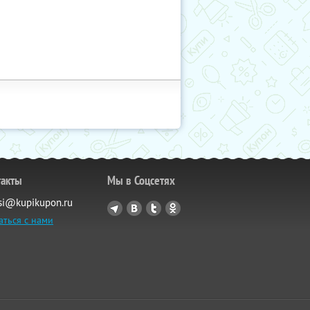
такты
Мы в Соцсетях
si@kupikupon.ru
аться с нами