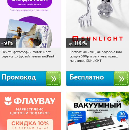
-30
%
100
%
до
Печать фотографий, фотокниг от
Бесплатная изящная подвеска или
07:26:15
Получили:
4
07:26:15
Получили:
73
сервиса цифровой печати netPrint
скидка 500р. в сети ювелирных
Россия
Россия
магазинов SUNLIGHT
Промокод
Бесплатно