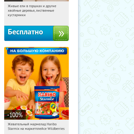
Живые ели в горшках и другие
07:26:15
Получили:
53
хвойные деревья, лиственные
Московская обл., г. Химки,
кустарники
территориальное управление
Кутузовское
Бесплатно
-100
%
Жевательный мармелад Haribo
07:26:15
Получили:
613
Starmix на маркетплейсе Wildberries
Россия