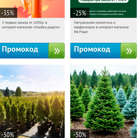
-35
%
-25
%
3 первых заказа от 1000р. в
Натуральная косметика и
07:26:15
Получили:
12
07:26:15
Получили:
1
интернет-магазине «Улыбка радуги»
парфюмерия в интернет-магазине
Россия
Россия
Ив Роше
Промокод
Промокод
-50
%
-50
%