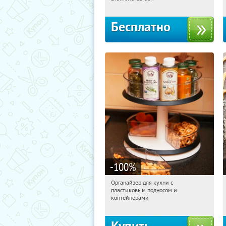
Бесплатно
-100
%
Органайзер для кухни с
07:26:15
Получили:
312
пластиковым подносом и
Россия
контейнерами