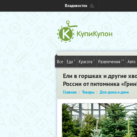
Владивосток
6
1
24
Все
Еда
Красота
Развлечения
Авто
Ели в горшках и другие хв
России от питомника «Гри
Главная
Товары
Для дома и дачи