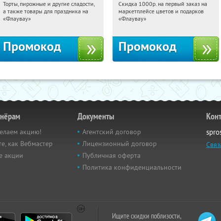
Торты, пирожные и другие сладости,
Скидка 1000р. на первый заказ на
14:15:05
Получили:
6
14:15:05
Получили:
18
а также товары для праздника на
маркетплейсе цветов и подарков
Россия
Россия
«Флаувау»
«Флаувау»
Промокод
Промокод
тнёрам
Документы
Кон
елаем акцию!
Агентский договор
spro
е, как Вебмастер
Лицензионный договор
Связ
е акции
Публичная оферта
Политика конфиденциальности
Ищите скидки поблизости,