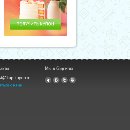
такты
Мы в Соцсетях
si@kupikupon.ru
аться с нами