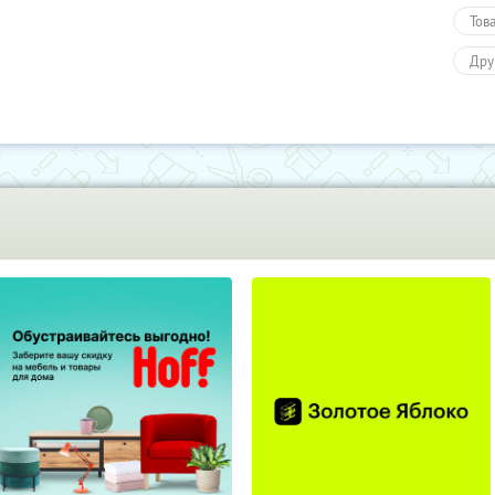
Тов
Дру