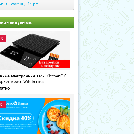
упить-саженцы24.рф
екомендуемые:
0%
нные электронные весы KitchenOK
аркетплейсе Wildberries
латно
%