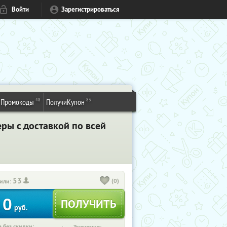
Войти
Зарегистрироваться
48
83
Промокоды
ПолучиКупон
ры с доставкой по всей
53
(0)
или:
0
руб.
 без скидки: