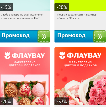
-15
%
-20
%
Любые товары во всей розничной
Первый заказ в сети магазинов
14:15:05
Получили:
83
14:15:05
Получи первым!
сети и интернет-магазине Hoff
«Золотое Яблоко»
Москва, 1-й Волоколамский проезд,
Россия
10с1
Промокод
Промокод
-20
%
-33
%