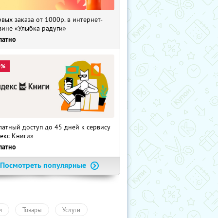
рвых заказа от 1000р. в интернет-
зине «Улыбка радуги»
латно
0%
латный доступ до 45 дней к сервису
екс Книги»
латно
Посмотреть популярные
и
Товары
Услуги