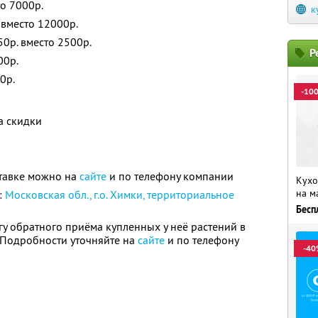
то 7000р.
к
 вместо 12000р.
0р. вместо 2500р.
Р
00р.
0р.
-10
а скидки
тавке можно на
сайте
и по телефону компании
Кухо
на м
:
Московская обл., г.о. Химки, территориальное
Бесп
гу обратного приёма купленных у неё растений в
. Подробности уточняйте на
сайте
и по телефону
-40