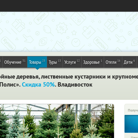
1
31
25
13
12
1
16
6
Обучение
Товары
Туры
Услуги
Здоровье
Отели
Дети
ойные деревья, лиственные кустарники и крупноме
нПолис».
Скидка 50%
. Владивосток
Получ
Цена