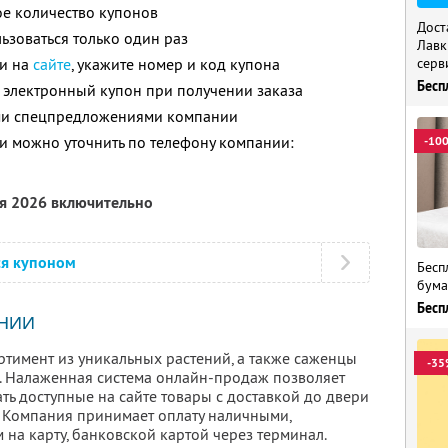
е количество купонов
Дост
зоваться только один раз
Лавк
ли на
сайте
, укажите номер и код купона
серв
Бесп
 электронный купон при получении заказа
ими спецпредложениями компании
 можно уточнить по телефону компании:
-10
ря 2026 включительно
ся купоном
Бесп
бума
Бесп
НИИ
ртимент из уникальных растений, а также саженцы
-35
. Налаженная система онлайн-продаж позволяет
ть доступные на сайте товары с доставкой до двери
. Компания принимает оплату наличными,
на карту, банковской картой через терминал.