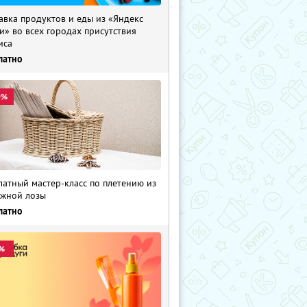
авка продуктов и еды из «Яндекс
и» во всех городах присутствия
иса
латно
0%
латный мастер-класс по плетению из
жной лозы
латно
%