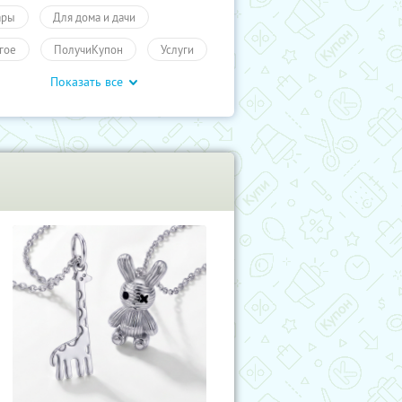
ары
Для дома и дачи
гое
ПолучиКупон
Услуги
Показать все