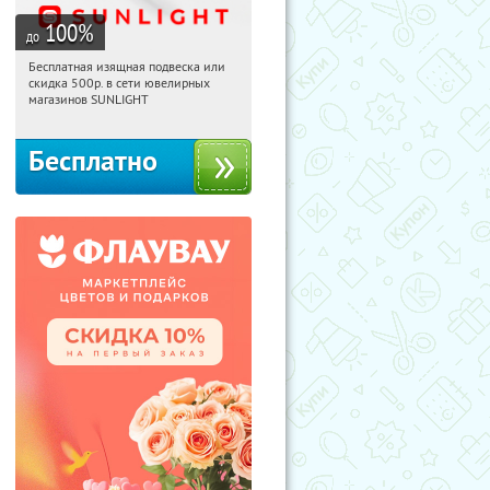
100
%
до
Бесплатная изящная подвеска или
14:15:05
Получили:
73
скидка 500р. в сети ювелирных
Россия
магазинов SUNLIGHT
Бесплатно