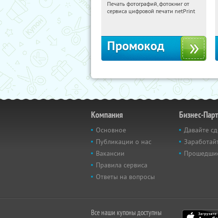
Печать фотографий, фотокниг от
14:15:05
Получили:
4
сервиса цифровой печати netPrint
Россия
Промокод
Компания
Бизнес-Пар
Основное
Давайте сд
Публикации о нас
Заработайт
Вакансии
Прошедши
Правила сервиса
Ответы на вопросы
Все наши купоны доступны