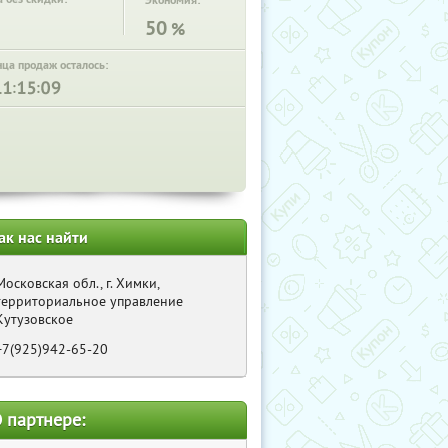
Экономия:
50
%
нца продаж осталось:
:
:
ак нас найти
Московская обл., г. Химки,
территориальное управление
Кутузовское
+7(925)942-65-20
 партнере: