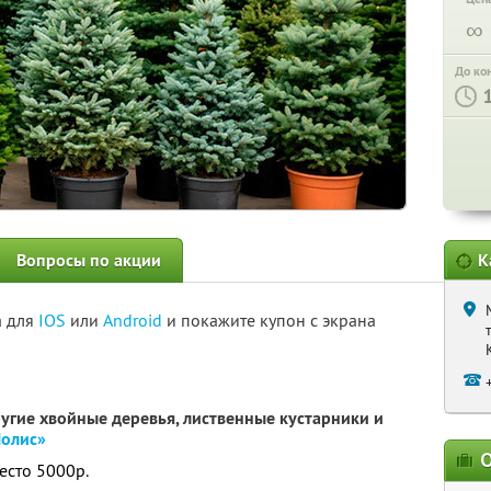
∞
До ко
Вопросы по акции
К
а для
IOS
или
Android
и покажите купон с экрана
ругие хвойные деревья, лиственные кустарники и
Полис»
О
есто 5000р.