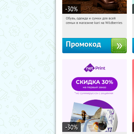
-30
%
Обувь, одежда и сумки для всей
14:15:05
Получили:
1
семьи в магазине kari на Wildberries
Россия
Промокод
-30
%