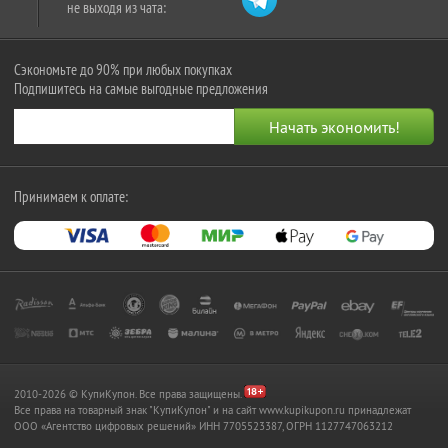
не выходя из чата:
Сэкономьте до 90% при любых покупках
Подпишитесь на самые выгодные предложения
Принимаем к оплате:
2010-2026 © КупиКупон. Все права защищены.
Все права на товарный знак "КупиКупон" и на сайт www.kupikupon.ru принадлежат
OOO «Агентство цифровых решений» ИНН 7705523387, ОГРН 1127747063212