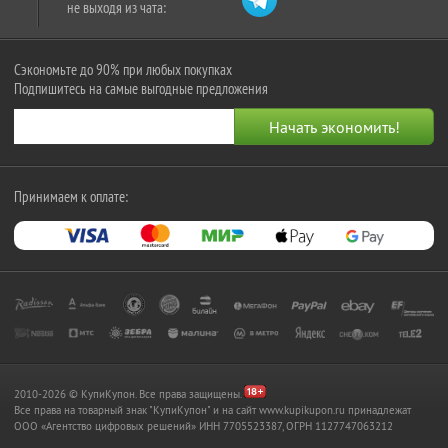
не выходя из чата:
Сэкономьте до 90% при любых покупках
Подпишитесь на самые выгодные предложения
Принимаем к оплате:
2010-2026 © КупиКупон. Все права защищены.
Все права на товарный знак "КупиКупон" и на сайт www.kupikupon.ru принадлежат
OOO «Агентство цифровых решений» ИНН 7705523387, ОГРН 1127747063212