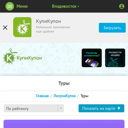
Меню
Владивосток
КупиКупон
Мобильное приложение
Загрузить
ещё удобнее
Туры
Главная
ПолучиКупон
Туры
Показать на карте
По рейтингу