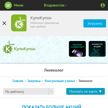
Меню
Владивосток
КупиКупон
Мобильное приложение
Загрузить
ещё удобнее
Гинеколог
Главная
Здоровье
Консультации у врача
Гинеколог
Показать на карте
По рейтингу
ПОКАЗАТЬ БОЛЬШЕ АКЦИЙ