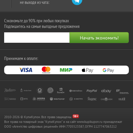
не выходя из чата:
Сэкономьте до 90% при любых покупках
Подпишитесь на самые выгодные предложения
Принимаем к оплате:
2010-2026 © КупиКупон. Все права защищены.
Все права на товарный знак "КупиКупон" и на сайт www.kupikupon.ru принадлежат
OOO «Агентство цифровых решений» ИНН 7705523387, ОГРН 1127747063212