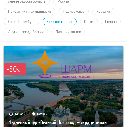
Ленинградская область
Москва
Прибалтика и Скандинавия
Подмосковье
Карелия
Санкт-Петербург
Золотое кольцо
Крым
Европа
Другие города России
Дальний восток
-50
%
14:04:30
Купили:
22
1-дневный тур «Великий Новгород — сердце земли