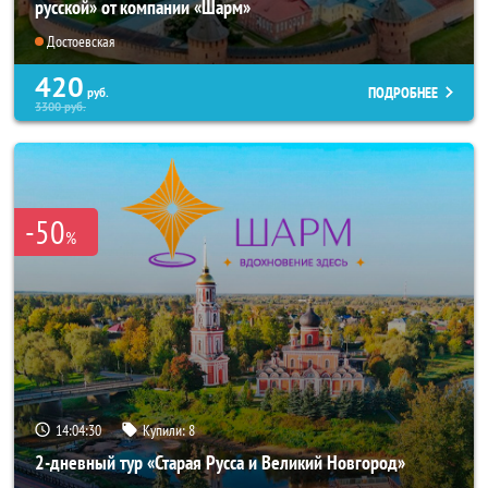
русской» от компании «Шарм»
Достоевская
420
ПОДРОБНЕЕ
руб.
3300
руб.
-50
%
14:04:30
Купили:
8
2-дневный тур «Старая Русса и Великий Новгород»