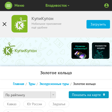
Меню
Владивосток
КупиКупон
Мобильное приложение
Загрузить
ещё удобнее
Золотое кольцо
Главная
Туры
Экскурсионные туры
Золотое кольцо
Показать на карте
По рейтингу
Кавказ
Юг России
Зауралье