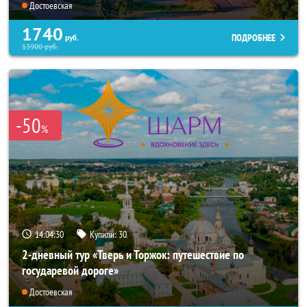
Достоевская
1740
ПОДРОБНЕЕ
руб.
13900
руб.
-50
%
14:04:30
Купили:
30
2-дневный тур «Тверь и Торжок: путешествие по
государевой дороге»
Достоевская