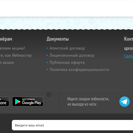
тнёрам
Документы
Кон
елаем акцию!
Агентский договор
spro
е, как Вебмастер
Лицензионный договор
Связ
е акции
Публичная оферта
Политика конфиденциальности
Ищите скидки поблизости,
не выходя из чата: