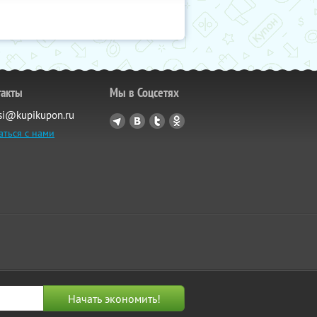
такты
Мы в Соцсетях
si@kupikupon.ru
аться с нами