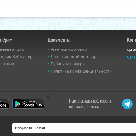
тнёрам
Документы
Кон
елаем акцию!
Агентский договор
spro
е, как Вебмастер
Лицензионный договор
Связ
е акции
Публичная оферта
Политика конфиденциальности
Ищите скидки поблизости,
не выходя из чата: