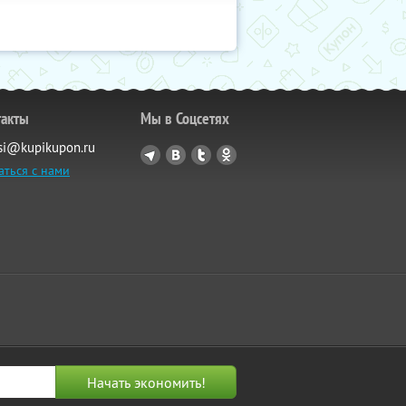
такты
Мы в Соцсетях
si@kupikupon.ru
аться с нами