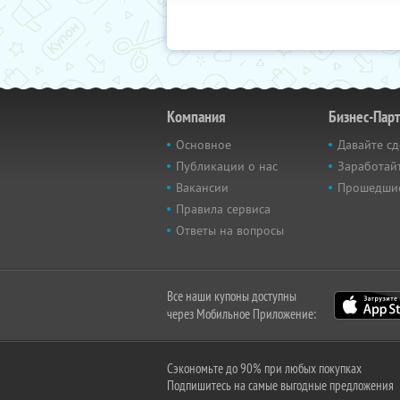
Компания
Бизнес-Пар
Основное
Давайте сд
Публикации о нас
Заработайт
Вакансии
Прошедши
Правила сервиса
Ответы на вопросы
Все наши купоны доступны
через Мобильное Приложение:
Сэкономьте до 90% при любых покупках
Подпишитесь на самые выгодные предложения