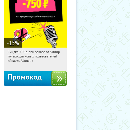
-15
%
Скидка 750р. при заказе от 5000р.
08:50:37
Получили:
114
только для новых пользователей
Россия
«Яндекс Афиши»
Промокод