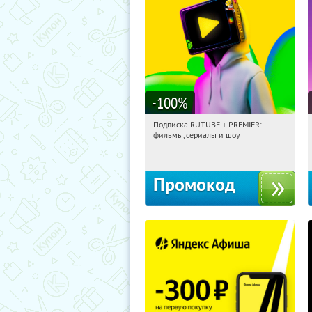
-100
%
Подписка RUTUBE + PREMIER:
08:50:37
Получили:
3
фильмы, сериалы и шоу
Россия
Промокод