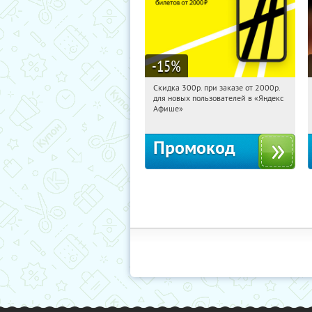
-15
%
Скидка 300р. при заказе от 2000р.
08:50:37
Получили:
65
для новых пользователей в «Яндекс
Россия
Афише»
Промокод