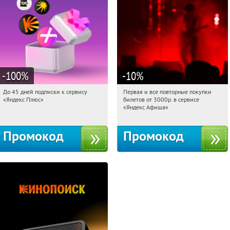
-100
%
-10
%
До 45 дней подписки к сервису
Первая и все повторные покупки
08:50:37
Получили:
19
08:50:37
Получили:
155
«Яндекс Плюс»
билетов от 3000р. в сервисе
Россия
Россия
«Яндекс Афиша»
Промокод
Промокод