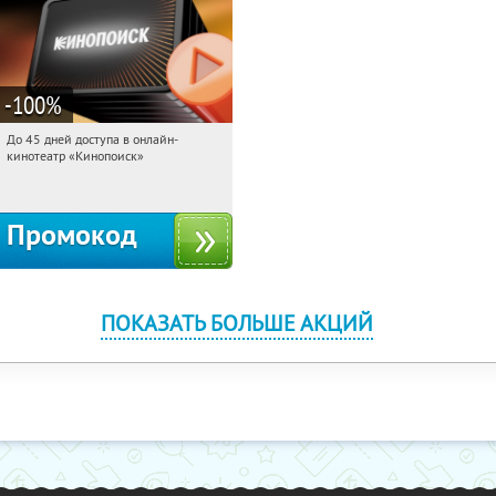
-100
%
До 45 дней доступа в онлайн-
08:50:37
Получили:
113
кинотеатр «Кинопоиск»
Россия
Промокод
ПОКАЗАТЬ БОЛЬШЕ АКЦИЙ