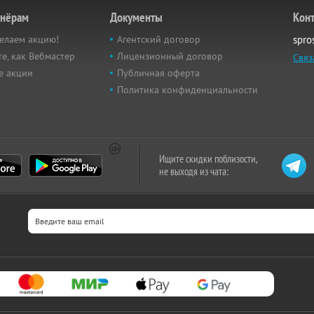
тнёрам
Документы
Кон
елаем акцию!
Агентский договор
spro
е, как Вебмастер
Лицензионный договор
Связ
е акции
Публичная оферта
Политика конфиденциальности
Ищите скидки поблизости,
не выходя из чата: