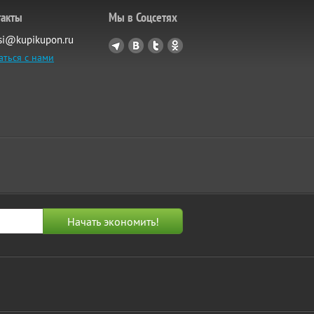
такты
Мы в Соцсетях
si@kupikupon.ru
аться с нами