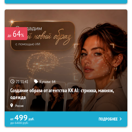
64
%
до
21:11:40
Купили:
64
Создание образа от агентства KK AI: стрижка, макияж,
одежда
Россия
499
ПОДРОБНЕЕ
от
руб.
до
6400
руб.