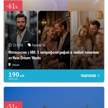
-61
%
21:11:40
Купили:
10
Фотосессия с ИИ: 5 нейрофотографий в любой тематике
от New Dream Works
Россия
190
ПОДРОБНЕЕ
руб.
490
руб.
-51
%