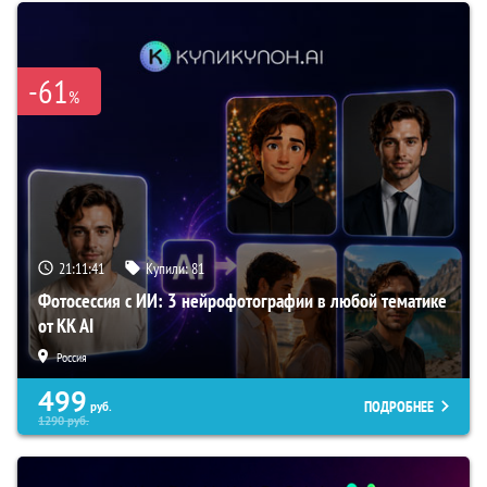
-61
%
21:11:40
Купили:
81
Фотосессия с ИИ: 3 нейрофотографии в любой тематике
от KK AI
Россия
499
ПОДРОБНЕЕ
руб.
1290
руб.