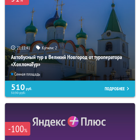
21:11:40
Купили:
2
Автобусный тур в Великий Новгород от туроператора
«ХохломаТур»
Сенная площадь
510
ПОДРОБНЕЕ
руб.
5190
руб.
-100
%