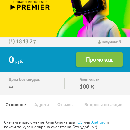
3
:
:
Получили:
0
руб.
Цена без скидки:
Экономия:
∞
100
%
Основное
Адреса
Отзывы
Вопросы по акции
Скачайте приложение КупиКупона для
IOS
или
Android
и
покажите купон с экрана смартфона. Это удобно :)