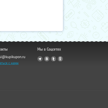
такты
Мы в Соцсетях
si@kupikupon.ru
аться с нами