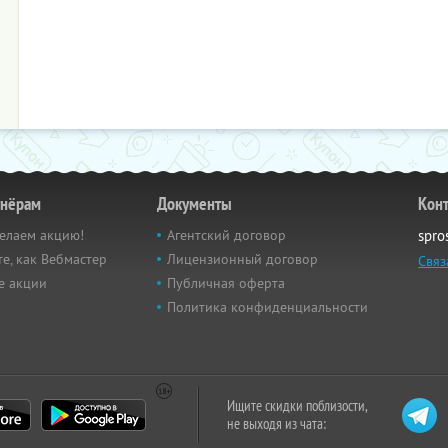
тнёрам
Документы
Кон
елаем акцию!
Агентский договор
spro
е, как Вебмастер
Лицензионный договор
Связ
е акции
Публичная оферта
Политика конфиденциальности
Ищите скидки поблизости,
не выходя из чата: