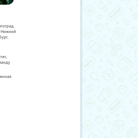
гоград,
, Нижний
ург,
ет,
манду
ненная