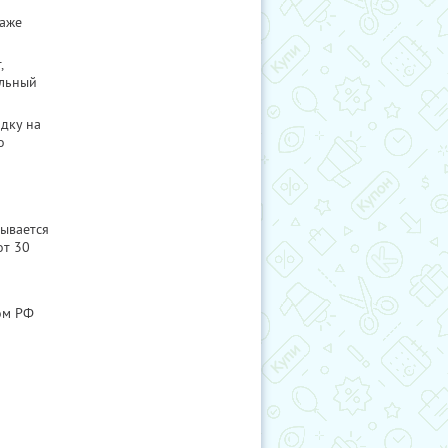
даже
,
ельный
идку на
о
ывается
от 30
ом РФ