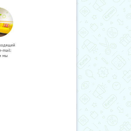
дходящей
-mail:
и мы