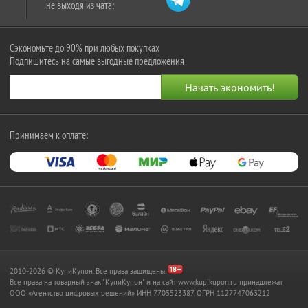
не выходя из чата:
Сэкономьте до 90% при любых покупках
Подпишитесь на самые выгодные предложения
Принимаем к оплате:
2010-2026 © КупиКупон. Все права защищены.
Все права на товарный знак "КупиКупон" и на сайт www.kupikupon.ru принадлежат
OOO «Агентство цифровых решений» ИНН 7705523387, ОГРН 1127747063212