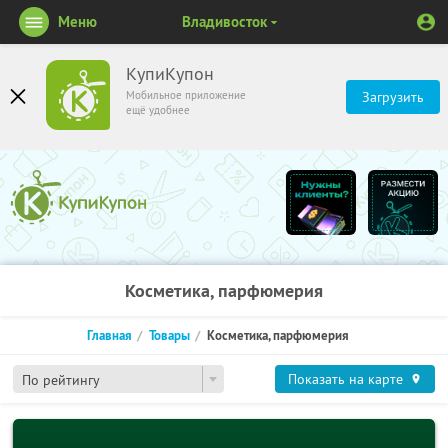
Меню
Владивосток
КупиКупон
Мобильное приложение
Загрузить
ещё удобнее
Косметика, парфюмерия
Главная
Товары
Косметика, парфюмерия
Показать на карте
По рейтингу