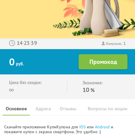
1
:
:
Получили:
0
руб.
Цена без скидки:
Экономия:
∞
10
%
Основное
Адреса
Отзывы
Вопросы по акции
Скачайте приложение КупиКупона для
IOS
или
Android
и
покажите купон с экрана смартфона. Это удобно :)