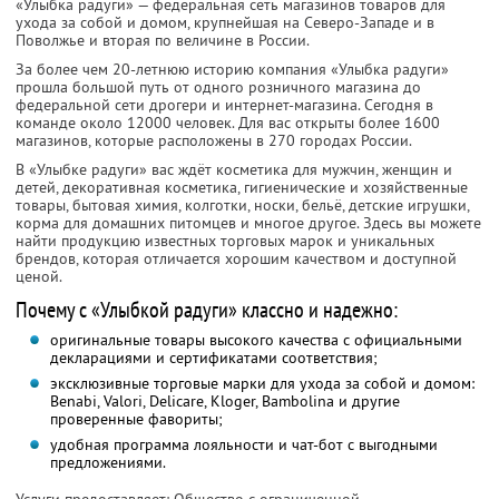
«Улыбка радуги» — федеральная сеть магазинов товаров для
ухода за собой и домом, крупнейшая на Северо-Западе и в
Поволжье и вторая по величине в России.
За более чем 20-летнюю историю компания «Улыбка радуги»
прошла большой путь от одного розничного магазина до
федеральной сети дрогери и интернет-магазина. Сегодня в
команде около 12000 человек. Для вас открыты более 1600
магазинов, которые расположены в 270 городах России.
В «Улыбке радуги» вас ждёт косметика для мужчин, женщин и
детей, декоративная косметика, гигиенические и хозяйственные
товары, бытовая химия, колготки, носки, бельё, детские игрушки,
корма для домашних питомцев и многое другое. Здесь вы можете
найти продукцию известных торговых марок и уникальных
брендов, которая отличается хорошим качеством и доступной
ценой.
Почему с «Улыбкой радуги» классно и надежно:
оригинальные товары высокого качества с официальными
декларациями и сертификатами соответствия;
эксклюзивные торговые марки для ухода за собой и домом:
Benabi, Valori, Delicare, Kloger, Bambolina и другие
проверенные фавориты;
удобная программа лояльности и чат-бот с выгодными
предложениями.