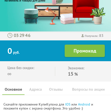
83
:
:
Получили:
0
руб.
Цена без скидки:
Экономия:
∞
15
%
Основное
Адреса
Отзывы
Вопросы по акции
Скачайте приложение КупиКупона для
IOS
или
Android
и
покажите купон с экрана смартфона. Это удобно :)