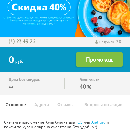
38
:
:
Получили:
0
руб.
Цена без скидки:
Экономия:
∞
40
%
Основное
Адреса
Отзывы
Вопросы по акции
Скачайте приложение КупиКупона для
IOS
или
Android
и
покажите купон с экрана смартфона. Это удобно :)