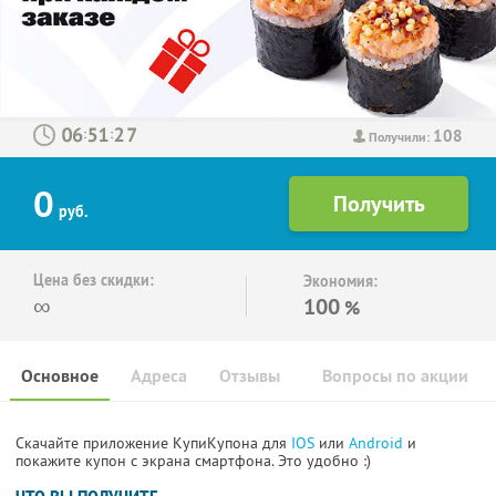
108
:
:
Получили:
0
руб.
Цена без скидки:
Экономия:
∞
100
%
Основное
Адреса
Отзывы
Вопросы по акции
Скачайте приложение КупиКупона для
IOS
или
Android
и
покажите купон с экрана смартфона. Это удобно :)