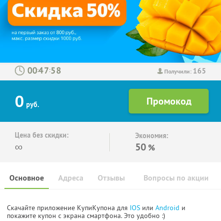
165
:
:
Получили:
0
руб.
Цена без скидки:
Экономия:
∞
50
%
Основное
Адреса
Отзывы
Вопросы по акции
Скачайте приложение КупиКупона для
IOS
или
Android
и
покажите купон с экрана смартфона. Это удобно :)