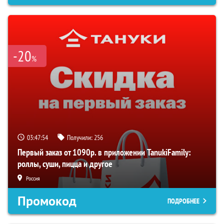
-20
%
03:47:54
Получили:
256
Первый заказ от 1090р. в приложении TanukiFamily:
роллы, суши, пицца и другое
Россия
Промокод
ПОДРОБНЕЕ