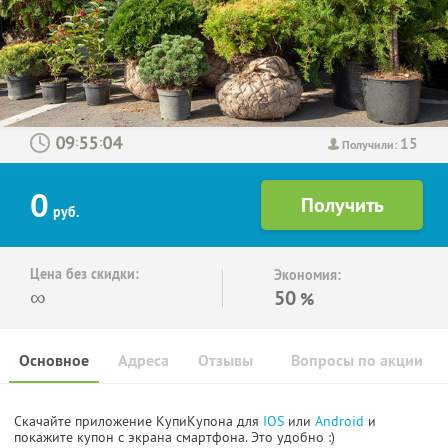
15
:
:
Получили:
0
руб.
Цена без скидки:
Экономия:
∞
50
%
Основное
Адреса
Отзывы
Вопросы по акции
Скачайте приложение КупиКупона для
IOS
или
Android
и
покажите купон с экрана смартфона. Это удобно :)