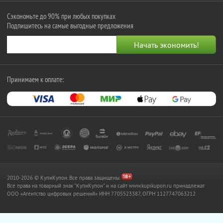
Сэкономьте до 90% при любых покупках
Подпишитесь на самые выгодные предложения
Принимаем к оплате:
2010-2026 © КупиКупон. Все права защищены.
Все права на товарный знак "КупиКупон" и на сайт www.kupikupon.ru принадлежат
OOO «Агентство цифровых решений» ИНН 7705523387, ОГРН 1127747063212