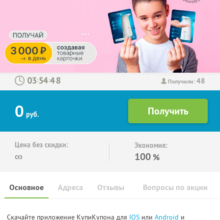
48
:
:
Получили:
0
руб.
Цена без скидки:
Экономия:
∞
100
%
Основное
Адреса
Отзывы
Вопросы по акции
Скачайте приложение КупиКупона для
IOS
или
Android
и