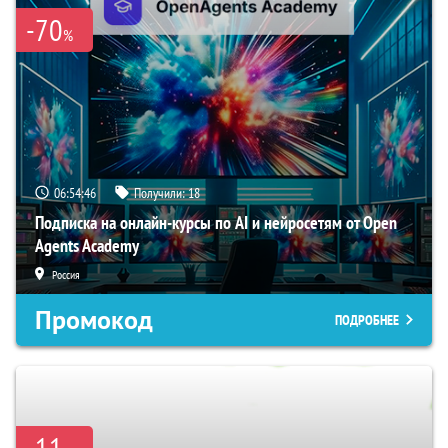
-70
%
06:54:45
Получили:
18
Подписка на онлайн-курсы по AI и нейросетям от Open
Agents Academy
Россия
Промокод
ПОДРОБНЕЕ
-11