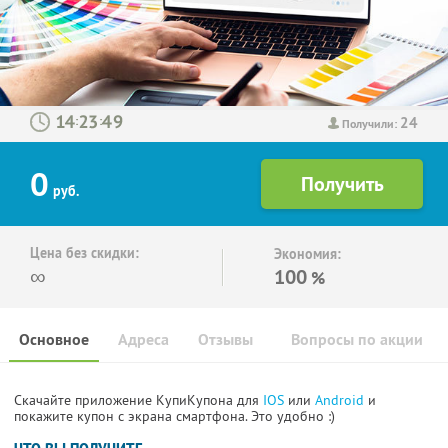
24
:
:
Получили:
0
руб.
Цена без скидки:
Экономия:
∞
100
%
Основное
Адреса
Отзывы
Вопросы по акции
Скачайте приложение КупиКупона для
IOS
или
Android
и
покажите купон с экрана смартфона. Это удобно :)